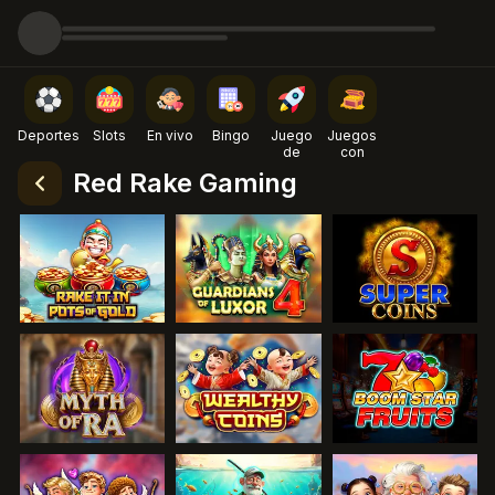
Deportes
Slots
En vivo
Bingo
Juego
Juegos
de
con
choque
bono
Red Rake Gaming
Jugar
Jugar
Jugar
Demo
Demo
Demo
Jugar
Jugar
Jugar
Demo
Demo
Demo
Jugar
Jugar
Jugar