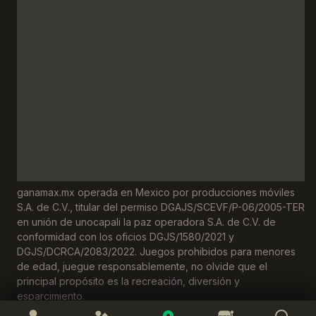
ganamax.mx operada en Mexico por producciones móviles 
S.A. de C.V., titular del permiso DGAJS/SCEVF/P-06/2005-TER 
en unión de unocapali la paz operadora S.A. de C.V. de 
conformidad con los oficios DGJS/1580/2021 y 
DGJS/DCRCA/2083/2022. Juegos prohibidos para menores 
de edad, juegue responsablemente, no olvide que el 
principal propósito es la recreación, diversión y 
esparcimiento.