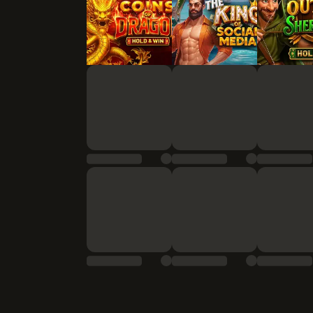
Jugar
Jugar
Juga
Demo
Demo
Demo